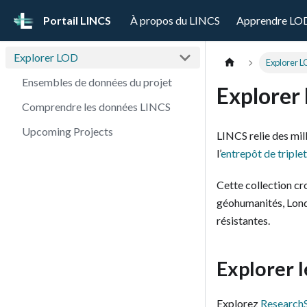
Portail LINCS
À propos du LINCS
Apprendre LO
Explorer LOD
Explorer 
Ensembles de données du projet
Explorer 
Comprendre les données LINCS
Upcoming Projects
LINCS relie des mil
l’
entrepôt de triple
Cette collection cro
géohumanités, Londre
résistantes.
Explorer 
Explorez
Research