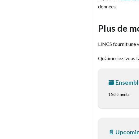
données.
Plus de m
LINCS fournit une va
Qu’aimeriez-vous fa
🗃️
Ensembles
16 éléments
📄️
Upcomin