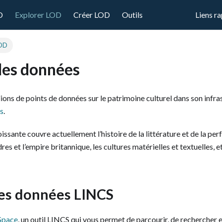
D
Explorer LOD
Créer LOD
Outils
Liens r
LOD
les données
lions de points de données sur le patrimoine culturel dans son infr
ts
.
issante couvre actuellement l’histoire de la littérature et de la pe
s et l’empire britannique, les cultures matérielles et textuelles, 
les données LINCS
Space
, un outil LINCS qui vous permet de parcourir, de rechercher e