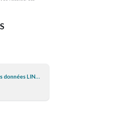
CS
 données LINCS