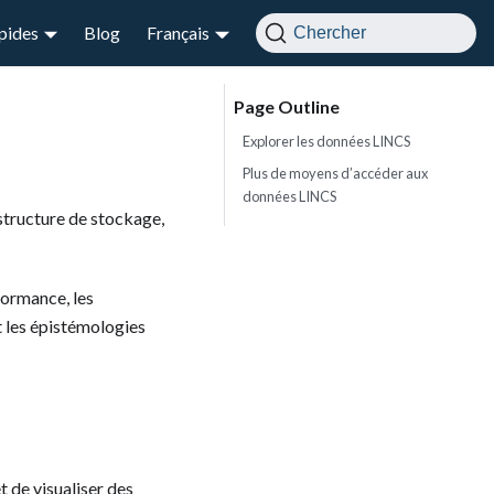
apides
Blog
Français
Chercher
Explorer les données LINCS
Plus de moyens d’accéder aux
données LINCS
astructure de stockage,
rformance, les
et les épistémologies
t de visualiser des