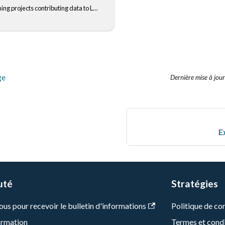
Explore the upcoming projects contributing data to LINCS
ge
Dernière mise à jour
E
uté
Stratégies
us pour recevoir le bulletin d'informations
Politique de con
formation
Termes et cond