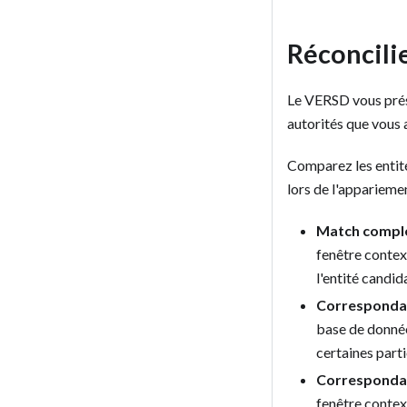
Réconcilie
Le VERSD vous prés
autorités que vous 
Comparez les entité
lors de l'appariemen
Match compl
fenêtre context
l'entité candid
Correspondan
base de donnée
certaines parti
Correspondan
fenêtre contex