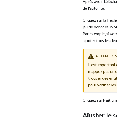
Après avoir téléch
de l'autorité.
Cliquez sur la flèc
jeu de données. No
Par exemple, si vo
ajouter tous les d
ATTENTIO
Il est important
mappez pas un ch
trouver des enti
pour vérifier le
Cliquez sur
Fait
une
Ajuster le s