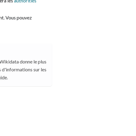
era les
authorities
ent. Vous pouvez
Wikidata
donne le plus
 d'informations sur les
uide
.