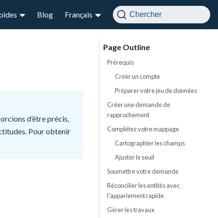
apides
Blog
Français
Chercher
Prérequis
Créer un compte
Préparer votre jeu de données
Créer une demande de
rapprochement
rcions d’être précis,
Complétez votre mappage
ctitudes. Pour obtenir
Cartographier les champs
Ajuster le seuil
Soumettre votre demande
Réconcilier les entités avec
l'appariement rapide
Gérer les travaux