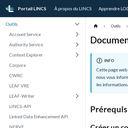
Portail LINCS
À propos du LINCS
Apprendre LO
Outils
Outils
Account Service
Documen
Authority Service
Context Explorer
INFO
Corpora
Cette page web 
CWRC
nous vous inform
les informations 
LEAF VRE
LEAF-Writer
LINCS-API
Prérequis
Linked Data Enhancement API
Créer un c
NERVE