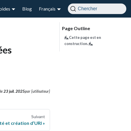
apides
Blog
Français
Chercher
Cette page est en
construction.
ées
le
23 juil. 2025
par {utilisateur}
Suivant
ité et création d’URI