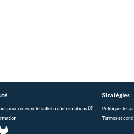
uté
Stratégies
us pour recevoir le bulletin d'informations
Politique de con
formation
Termes et cond