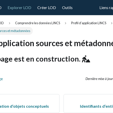
D
Explorer LOD
Créer LOD
Outils
Liens r
LOD
Comprendre les données LINCS
Profil d’application LINCS
sources et métadonnées
application sources et métadonn
age est en construction.
ge
Dernière mise à jour
cation d’objets conceptuels
Identifiants d’ent