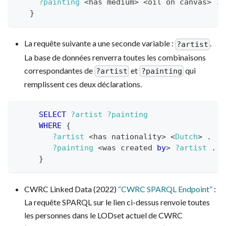
?painting
 <has medium> <oil on canvas> 
.
}
La requête suivante a une seconde variable :
.
?artist
La base de données renverra toutes les combinaisons
correspondantes de
et
qui
?artist
?painting
remplissent ces deux déclarations.
SELECT
?artist
?painting
WHERE
{
?artist
 <has nationality> 
<
Dutch
>
.
?painting
 <was created 
by
> 
?artist
.
}
CWRC Linked Data (2022)
“CWRC SPARQL Endpoint”
:
La requête SPARQL sur le lien ci-dessus renvoie toutes
les personnes dans le LODset actuel de CWRC