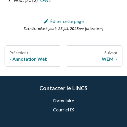
W3C (2013)
“OWL”
Éditer cette page
Dernière mise à jour
le
23 juil. 2025
par {utilisateur}
Précédent
Suivant
Annotation Web
WEMI
Contacter le LINCS
Formulaire
Courriel